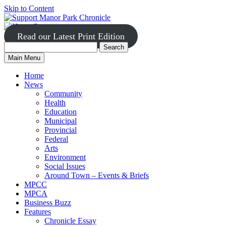
Skip to Content
Read our Latest Print Edition
Search
Search
Manor
Main Menu
Park
for:
Home
News
Community
Health
Education
Municipal
Provincial
Federal
Arts
Environment
Social Issues
Around Town – Events & Briefs
MPCC
MPCA
Business Buzz
Features
Chronicle Essay