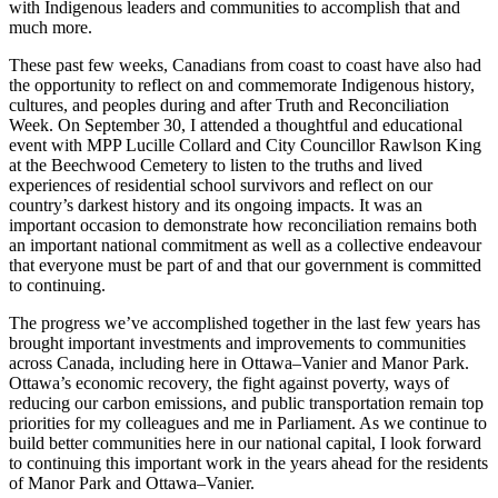
with Indigenous leaders and communities to accomplish that and
much more.
These past few weeks, Canadians from coast to coast have also had
the opportunity to reflect on and commemorate Indigenous history,
cultures, and peoples during and after Truth and Reconciliation
Week. On September 30, I attended a thoughtful and educational
event with MPP Lucille Collard and City Councillor Rawlson King
at the Beechwood Cemetery to listen to the truths and lived
experiences of residential school survivors and reflect on our
country’s darkest history and its ongoing impacts. It was an
important occasion to demonstrate how reconciliation remains both
an important national commitment as well as a collective endeavour
that everyone must be part of and that our government is committed
to continuing.
The progress we’ve accomplished together in the last few years has
brought important investments and improvements to communities
across Canada, including here in Ottawa–Vanier and Manor Park.
Ottawa’s economic recovery, the fight against poverty, ways of
reducing our carbon emissions, and public transportation remain top
priorities for my colleagues and me in Parliament. As we continue to
build better communities here in our national capital, I look forward
to continuing this important work in the years ahead for the residents
of Manor Park and Ottawa–Vanier.